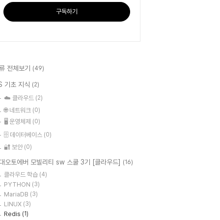
구독하기
류 전체보기
(49)
S 기초 지식
(2)
☁️ 클라우드
(2)
🌐 네트워크
(0)
🖥️ 운영체제
(0)
🗄️ 데이터베이스
(0)
🔐 보안
(0)
대오토에버 모빌리티 sw 스쿨 3기 [클라우드]
(16)
클라우드 학습
(4)
PYTHON
(3)
MariaDB
(3)
LINUX
(3)
Redis
(1)