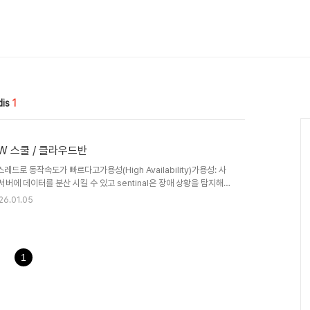
is
1
SW 스쿨 / 클라우드반
싱글 스레드로 동작속도가 빠르다고가용성(High Availability)가용성: 사
버에 데이터를 분산 시킬 수 있고 sentinal은 장애 상황을 탐지해서
애가 발생했을 때 예비 시스템으로 업무를 즉시 전환하여 서비스 중단 없이
26.01.05
 클라우드확장성클러스터 모드를 이용하면 쉽게 확장이 가능레디스는
제본이 생성될 수 있음샤딩: 샤드 단위로 나눈 파티션샤드: 데이터 조
1