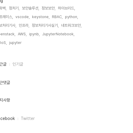
ag
화벽,
정처기,
보안솔루션,
정보보안,
하이브리드,
프레미스,
vscode,
keystone,
RBAC,
python,
보처리기사,
인프라,
정보처리기사실기,
네트워크보안,
enstack,
AWS,
ipynb,
JupyterNotebook,
DoS,
jupyter,
근글
인기글
근댓글
지사항
acebook
Twitter