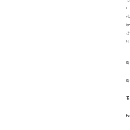
T
D
정
ip
정
네
최
최
근
글
과
인
최
기
글
공
페
F
이
스
북