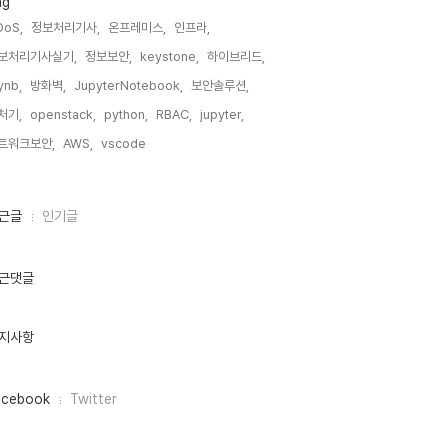
ag
DoS,
정보처리기사,
온프레미스,
인프라,
보처리기사실기,
정보보안,
keystone,
하이브리드,
ynb,
방화벽,
JupyterNotebook,
보안솔루션,
처기,
openstack,
python,
RBAC,
jupyter,
트워크보안,
AWS,
vscode,
근글
인기글
근댓글
지사항
acebook
Twitter