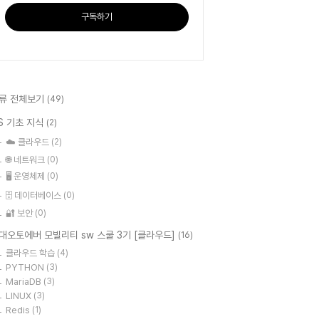
구독하기
류 전체보기
(49)
S 기초 지식
(2)
☁️ 클라우드
(2)
🌐 네트워크
(0)
🖥️ 운영체제
(0)
🗄️ 데이터베이스
(0)
🔐 보안
(0)
대오토에버 모빌리티 sw 스쿨 3기 [클라우드]
(16)
클라우드 학습
(4)
PYTHON
(3)
MariaDB
(3)
LINUX
(3)
Redis
(1)