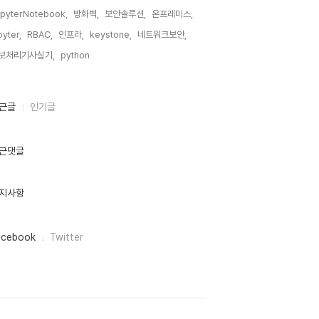
pyterNotebook,
방화벽,
보안솔루션,
온프레미스,
pyter,
RBAC,
인프라,
keystone,
네트워크보안,
보처리기사실기,
python,
근글
인기글
근댓글
지사항
acebook
Twitter