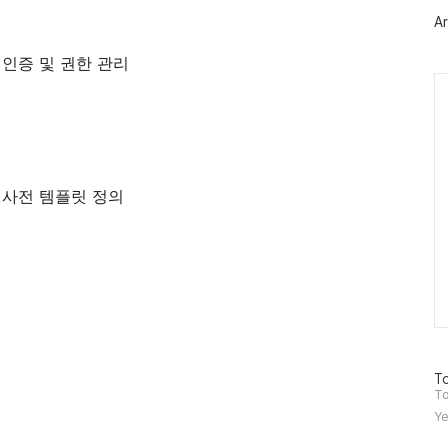
러
Ar
그
인
자 인증 및 권한 관리
Ca
한 사전 템플릿 정의
방
To
문
To
자
Ye
수