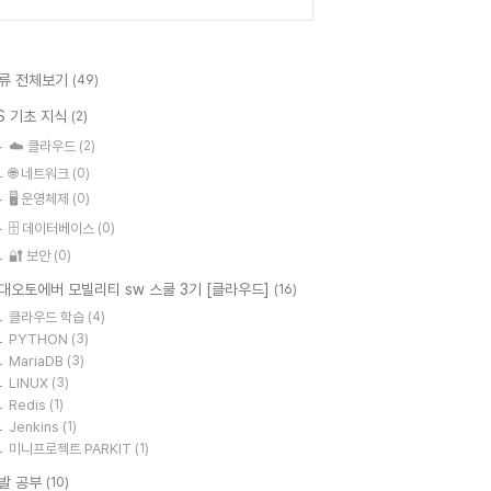
류 전체보기
(49)
S 기초 지식
(2)
☁️ 클라우드
(2)
🌐 네트워크
(0)
🖥️ 운영체제
(0)
🗄️ 데이터베이스
(0)
🔐 보안
(0)
대오토에버 모빌리티 sw 스쿨 3기 [클라우드]
(16)
클라우드 학습
(4)
PYTHON
(3)
MariaDB
(3)
LINUX
(3)
Redis
(1)
Jenkins
(1)
미니프로젝트 PARKIT
(1)
발 공부
(10)