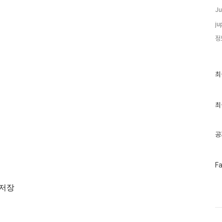
Ju
ju
정
최
최
근
글
과
인
최
기
글
공
페
F
이
스
 저장
북
트
위
터
플